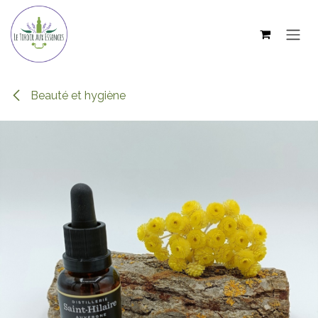
Se rendre au contenu
Beauté et hygiène