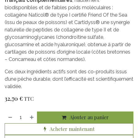
français complémentaires
, hautement
biodisponibles et de faibles poids moléculaires :
collagène Naticol® de type I certifié Friend Of the Sea
(issu de peaux de poissons) et Cartidyss® une synergie
naturelle de peptides de collagène de type II et de
glycosaminoglycanes (chondroïtine sulfate,
glucosamine et acide hyaluronique), obtenue à partir de
cartilages de poissons d’origine locale (côtes bretonnes
– Concarneau et côtes normandes).
Ces deux ingrédients actifs sont des co-produits issus
d’une pêche durable, dont l’efficacité est scientifiquement
validée.
32,70
€
TTC
Ajouter au panier
Acheter maintenant