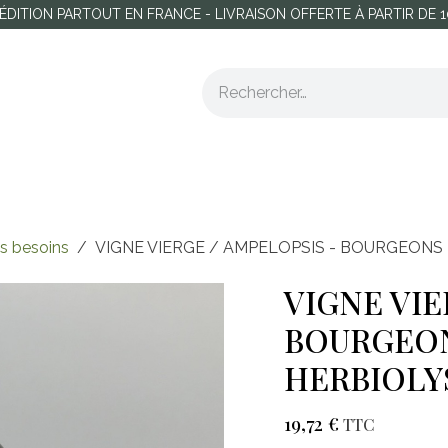
ÉDITION PARTOUT EN FRANCE - LIVRAISON OFFERTE À PARTIR DE 
tations
Accompagnements collectifs
Nos partenaire
s besoins
VIGNE VIERGE / AMPELOPSIS - BOURGEONS
VIGNE VIE
BOURGEON
HERBIOLY
19,72
€
TTC