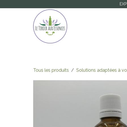
Se rendre au contenu
EXP
Accueil
Boutique
Carte Cadeau
Pres
Tous les produits
Solutions adaptées à vo