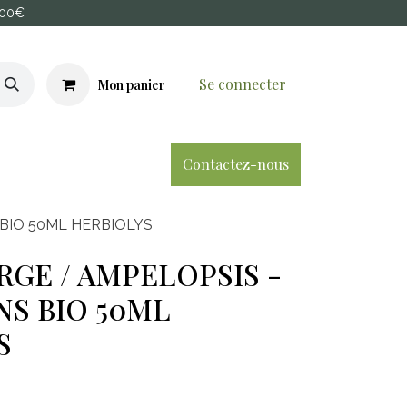
100€
Se connecter
Mon panier
​Contactez-nous
s
À propos
Blog
 BIO 50ML HERBIOLYS
RGE / AMPELOPSIS -
S BIO 50ML
S