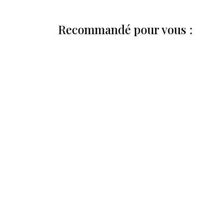
Recommandé pour vous :
Liens utiles
Naturopathe à G
CGV
Depuis 2015,
Le Ti
Mentions légales
être. Désormais si
Politique de
produits naturel
confidentialité
des
conseils
en m
bien-être
pour vou
Un espace de par