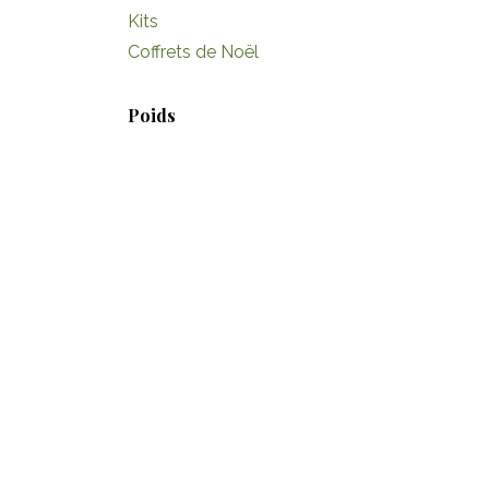
Kits
Coffrets de Noël
Poids
25g
50g
100g
150g
200g
Étiquettes
Coffret
Fourchette de prix