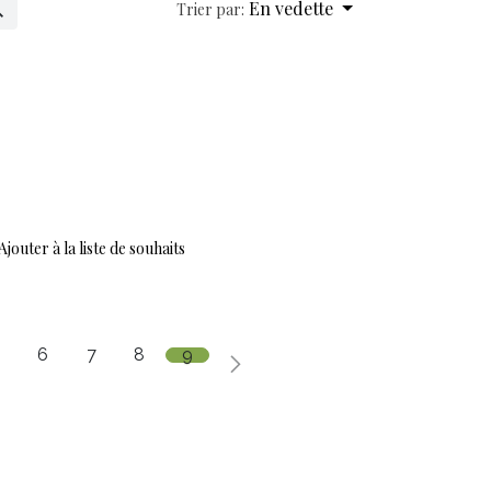
En vedette
Trier par:
Ajouter à la liste de souhaits
6
7
8
9