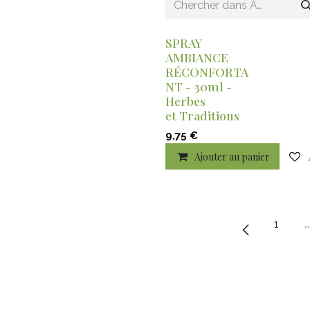
SPRAY
AMBIANCE
RÉCONFORTA
NT - 30ml -
Herbes
et Traditions
9,75
€
Ajouter au panier
1
…